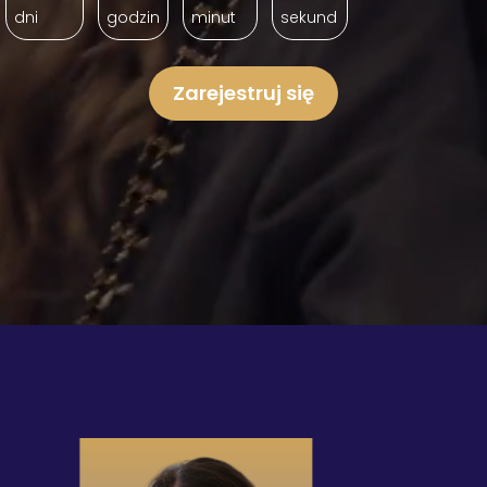
dni
godzin
minut
sekund
Zarejestruj się