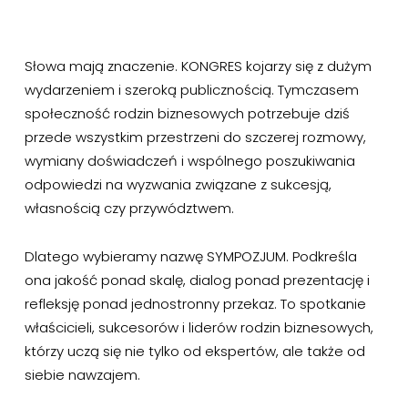
Słowa
mają
znaczenie.
KONGRES
kojarzy
się
z
dużym
wydarzeniem
i
szeroką
publicznością.
Tymczasem
społeczność
rodzin
biznesowych
potrzebuje
dziś
przede
wszystkim
przestrzeni
do
szczerej
rozmowy,
wymiany
doświadczeń
i
wspólnego
poszukiwania
odpowiedzi
na
wyzwania
związane
z
sukcesją,
własnością
czy
przywództwem.
Dlatego
wybieramy
nazwę
SYMPOZJUM.
Podkreśla
ona
jakość
ponad
skalę,
dialog
ponad
prezentację
i
refleksję
ponad
jednostronny
przekaz.
To
spotkanie
właścicieli,
sukcesorów
i
liderów
rodzin
biznesowych,
którzy
uczą
się
nie
tylko
od
ekspertów,
ale
także
od
siebie
nawzajem.