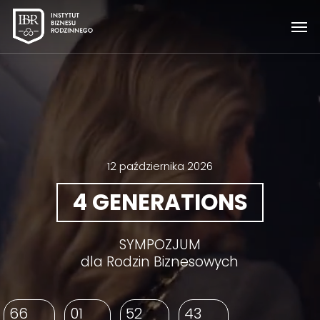
Skip
Men
to
main
content
12 października 2026
4 GENERATIONS
SYMPOZJUM
dla Rodzin Biznesowych
66
01
52
41