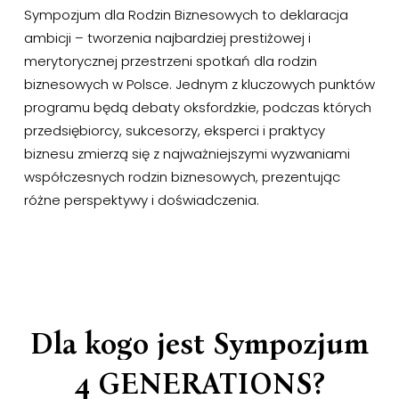
Sympozjum
dla
Rodzin
Biznesowych
to
deklaracja
ambicji
–
tworzenia
najbardziej
prestiżowej
i
merytorycznej
przestrzeni
spotkań
dla
rodzin
biznesowych
w
Polsce. Jednym
z
kluczowych
punktów
programu
będą
debaty
oksfordzkie,
podczas
których
przedsiębiorcy,
sukcesorzy,
eksperci
i
praktycy
biznesu
zmierzą
się
z
najważniejszymi
wyzwaniami
współczesnych
rodzin
biznesowych,
prezentując
różne
perspektywy
i
doświadczenia.
Dla
kogo
jest
Sympozjum
4
GENERATIONS?