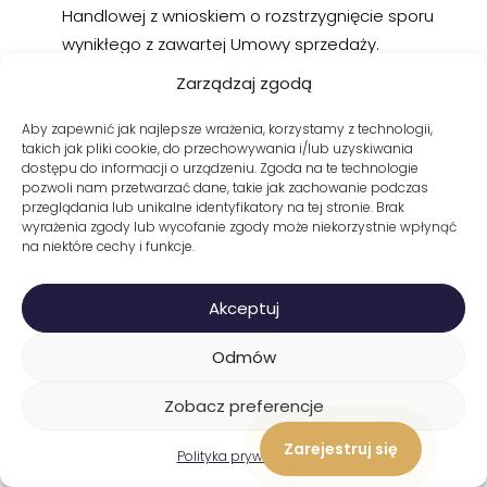
Handlowej z wnioskiem o rozstrzygnięcie sporu
wynikłego z zawartej Umowy sprzedaży.
Klient będący konsumentem, może także
Zarządzaj zgodą
korzystać z pomocy powiatowych rzeczników
konsumentów lub organizacji społecznych do
Aby zapewnić jak najlepsze wrażenia, korzystamy z technologii,
takich jak pliki cookie, do przechowywania i/lub uzyskiwania
których zadań statutowych należy ochrona praw
dostępu do informacji o urządzeniu. Zgoda na te technologie
konsumentów a także może skorzystać z
pozwoli nam przetwarzać dane, takie jak zachowanie podczas
przeglądania lub unikalne identyfikatory na tej stronie. Brak
internetowej platformy rozwiązywania sporów w
wyrażenia zgody lub wycofanie zgody może niekorzystnie wpłynąć
ramach Unii Europejskiej dostępnej pod adresem:
na niektóre cechy i funkcje.
http://ec.europa.eu/consumers/odr/
.
Sprzedawca/Dostawca odpowiada wobec
Akceptuj
Klienta będącego konsumentem za brak
zgodności towaru z umową oraz – w
Odmów
odpowiednim zakresie – za brak zgodności treści
Zobacz preferencje
cyfrowych lub usług cyfrowych z umową, zgodnie
z ustawą o prawach konsumenta.
Zarejestruj się
Polityka prywatności