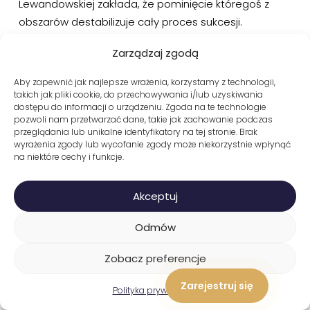
Lewandowskiej zakłada, że pominięcie któregoś z
obszarów destabilizuje cały proces sukcesji.
Równoległe projektowanie zmian w każdym z tych
Zarządzaj zgodą
wierzchołków gwarantuje, że sukcesor przejmuje
firmę będąc w pełni przygotowanym merytorycznie,
Aby zapewnić jak najlepsze wrażenia, korzystamy z technologii,
decyzyjnie i prawnie, pozostając jednocześnie
takich jak pliki cookie, do przechowywania i/lub uzyskiwania
dostępu do informacji o urządzeniu. Zgoda na te technologie
wiernym rodzinnemu DNA.
pozwoli nam przetwarzać dane, takie jak zachowanie podczas
przeglądania lub unikalne identyfikatory na tej stronie. Brak
wyrażenia zgody lub wycofanie zgody może niekorzystnie wpłynąć
Chcesz wiedzieć więcej?
na niektóre cechy i funkcje.
Poznaj pełną metodologię modelu
Akceptuj
Bezpieczeństwo psychologiczne w firmie rodzinnej
Odmów
Bezpieczeństwo
Zobacz preferencje
psychologiczne w firmie
Zarejestruj się
Polityka prywatności
rodzinnej