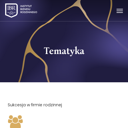
Skip
Men
to
main
content
Tematyka
Sukcesja w firmie rodzinnej