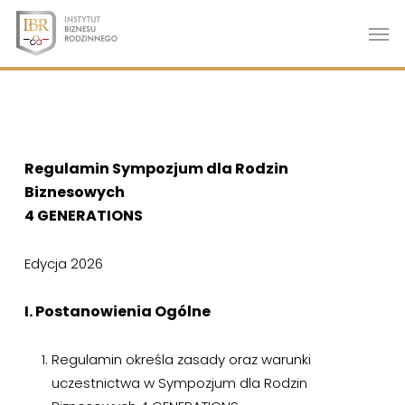
Skip
Men
to
main
content
Regulamin Sympozjum dla Rodzin
Biznesowych
4 GENERATIONS
Edycja 2026
I. Postanowienia Ogólne
Regulamin określa zasady oraz warunki
uczestnictwa w Sympozjum dla Rodzin