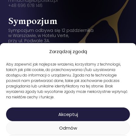
mmucha@ibrpolska.pl
+48 696 678 146
Sympozjum
Sympozjum odbywa się 12 października
w Warszawie, w Hotelu Verte,
przy ul. Podwale 3A.
Nawiguj z Google
Zarządzaj zgodą
Instytut Biznesu
Aby zapewnić jak najlepsze wrażenia, korzystamy z technologii,
Rodzinnego
takich jak pliki cookie, do przechowywania i/lub uzyskiwania
dostępu do informacji o urządzeniu. Zgoda na te technologie
Instytut Biznesu Rodzinnego Sp. z o.o.
pozwoli nam przetwarzać dane, takie jak zachowanie podczas
ul. Paderewskiego 8
przeglądania lub unikalne identyfikatory na tej stronie. Brak
61-770 Poznań
wyrażenia zgody lub wycofanie zgody może niekorzystnie wpłynąć
NIP: 783 181 26 61
na niektóre cechy i funkcje.
Akceptuj
Odmów
|
|
Regulamin serwisu
Regulamin Sympozjum
Polityka prywatności